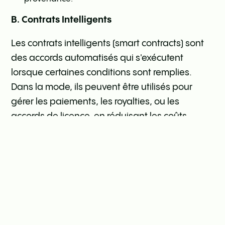
B. Contrats Intelligents
Les contrats intelligents (smart contracts) sont
des accords automatisés qui s'exécutent
lorsque certaines conditions sont remplies.
Dans la mode, ils peuvent être utilisés pour
gérer les paiements, les royalties, ou les
accords de licence, en réduisant les coûts
administratifs et en améliorant l'efficacité.
Efficacité accrue
: En automatisant les processus
administratifs, les marques peuvent se
concentrer davantage sur la création et
l'innovation.