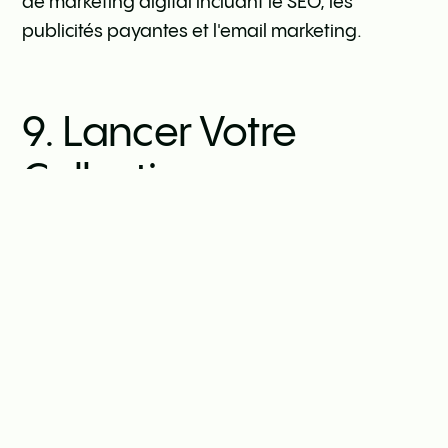
de marketing digital incluant le SEO, les
publicités payantes et l'email marketing.
9. Lancer Votre
Collection
Le lancement de votre collection est un moment
crucial. Voici quelques étapes pour réussir votre
lancement :
- Événement de lancement : Organisez un
événement de lancement pour présenter votre
collection à la presse et aux influenceurs.
- Campagne de marketing : Lancez une
campagne de marketing pour promouvoir votre